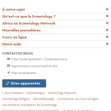
À notre sujet
Qu’est-ce que la Scientology ?
Africa on Scientology Network
Nouvelles journalières
Cours en ligne
Notre aide
CONTACTEZ-NOUS
Pour toute question : Contactez-nous
Impressions concernant le site
Plan et itinéraire
Sites apparentés
L. Ron Hubbard
La Dianétique
Scientology Network
Scientology Religion
David Miscavige
Commencer un cours en ligne
Les ministres volontaires de Scientology
International Association of Scientologists
Le chemin du bonheur