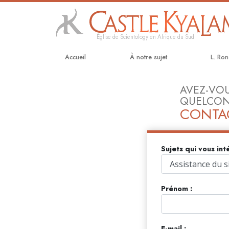
Église de Scientology en Afrique du Sud
Accueil
À notre sujet
L. Ro
AVEZ-VOU
QUELCON
CONTA
Sujets qui vous int
Prénom :
E-mail :