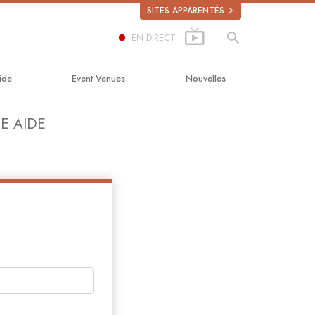
SITES APPARENTÉS
EN DIRECT
ide
Event Venues
Nouvelles
in du bonheur
E AIDE
 Scholastics
n
on
té sur la drogue
is pour les droits de l’Homme
ission des Citoyens pour les
de l’Homme