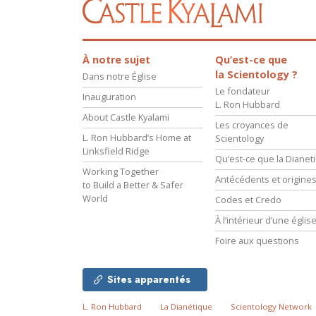
À notre sujet
Qu’est-ce que
la Scientology ?
Dans notre Église
Le fondateur
Inauguration
L. Ron Hubbard
About Castle Kyalami
Les croyances de
L. Ron Hubbard’s Home at
Scientology
Linksfield Ridge
Qu’est-ce que la Dianeti
Working Together
Antécédents et origine
to Build a Better & Safer
World
Codes et Credo
À l’intérieur d’une églis
Foire aux questions
Sites apparentés
L. Ron Hubbard
La Dianétique
Scientology Network