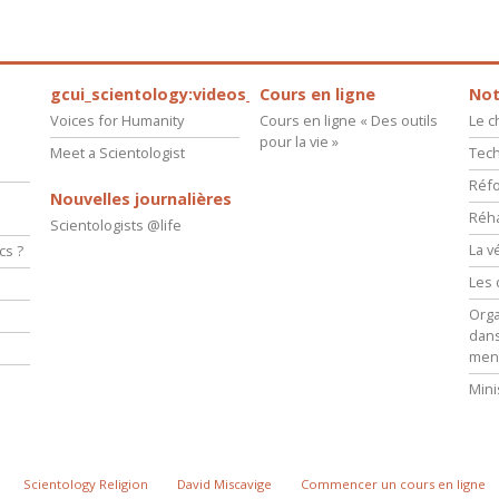
gcui_scientology:videos_about_kyalami_from_scnnw
Cours en ligne
Not
Voices for Humanity
Cours en ligne « Des outils
Le 
pour la vie »
Meet a Scientologist
Tech
Réfo
Nouvelles journalières
Réha
Scientologists @life
La v
cs ?
Les 
s
Orga
dans
e
men
Mini
Scientology Religion
David Miscavige
Commencer un cours en ligne