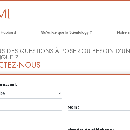
n Hubbard
Qu’est-ce que la Scientology ?
Notre a
Croyances et pratiques
Le chem
S DES QUESTIONS À POSER OU BESOIN D’UN
QUE ?
Credos et Codes de Scientologie
Applied
CTEZ-NOUS
Les scientologues et la Scientologie
Crimino
Rencontrez un scientologue
Narcon
éressent:
À l’intérieur d’une église
La véri
Les principes de base de la
Tous un
Nom :
Scientologie
La Comm
La Dianétique : Une introduction
Droits 
Numéro de téléphone :