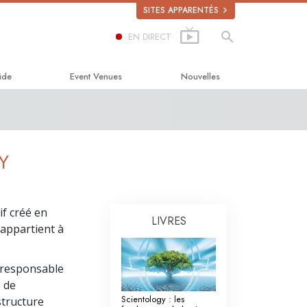
SITES APPARENTÉS
EN DIRECT
ide
Event Venues
Nouvelles
in du bonheur
 Scholastics
Y
n
on
if créé en
LIVRES
té sur la drogue
 appartient à
is pour les droits de l’Homme
e responsable
ission des Citoyens pour les
e de
de l’Homme
Scientology : les
structure