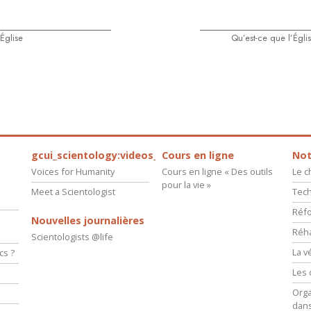
’Église
Qu’est-ce que l’Égli
gcui_scientology:videos_about_kyalami_from_scnnw
Cours en ligne
Not
Voices for Humanity
Cours en ligne « Des outils
Le 
pour la vie »
Meet a Scientologist
Tech
Réfo
Nouvelles journalières
Réha
Scientologists @life
La v
cs ?
Les 
s
Orga
dans