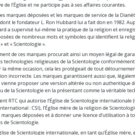
Amour et haine –
Les min
e de l’Église et ne participe pas à ses affaires courantes.
Qu’est-ce que la grandeur ?
les marques déposées et les marques de service de la Dianéti
 dont le fondateur L. Ron Hubbard lui a fait don en 1982. Au
rd a supervisé lui-même la pratique de la religion et enregis
sées de nombreux mots et symboles qui identifient la religi
» et « Scientologie ».
ment de ces marques procurait ainsi un moyen légal de garan
es technologies religieuses de la Scientologie conformément
ar la même occasion, cela les protégeait de tout détourneme
ation incorrecte. Les marques garantissent aussi que, légale
vienne proposer une version altérée ou non authentique d
u de la Scientologie en la présentant comme la véritable tec
ent RTC qui autorise l’Église de Scientologie internationale 
nternational : CSI), l’Église mère de la religion de Scientologi
 marques déposées et à donner une licence d’utilisation à to
s de Scientologie.
glise de Scientologie internationale, en tant qu’Église mère, 