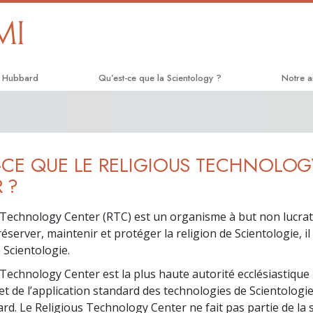
n Hubbard
Qu’est-ce que la Scientology ?
Notre a
Croyances et pratiques
Le chem
Credos et Codes de Scientologie
Applied
-CE QUE LE RELIGIOUS TECHNOLOG
Les scientologues et la Scientologie
Crimino
 ?
Rencontrez un scientologue
Narcon
 Technology Center (RTC) est un organisme à but non lucrat
À l’intérieur d’une église
La véri
server, maintenir et protéger la religion de Scientologie, il
e Scientologie.
Les principes de base de la
Tous un
Scientologie
 Technology Center est la plus haute autorité ecclésiastiqu
La Comm
et de l’application standard des technologies de Scientologi
La Dianétique : Une introduction
Droits 
rd. Le Religious Technology Center ne fait pas partie de la 