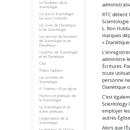
Le fondateur de la
administrativ
Scientologie
Ce que la Scientologie
RTC détient 
fait pour l’individu
Scientologie
Les livres de Dianétique
L. Ron Hubba
et de Scientologie
marques dépo
Les services de formation
de Scientologie et de
« Dianétique 
Dianétique
L’enregistre
L’audition de Scientologie
et de Dianétique
administre l
Clair
Écritures. P
Thétan Opérant
toute utilis
Les ministres de
personne ne 
Scientologie
Dianétique o
À l’intérieur d’une église
Positions et pratiques de
C’est égalem
la Scientologie
Scientology I
La Scientologie et les
employer les
autres pratiques
autres Église
L’organisation de la
Scientologie
Alors que l’É
La direction de l’Église