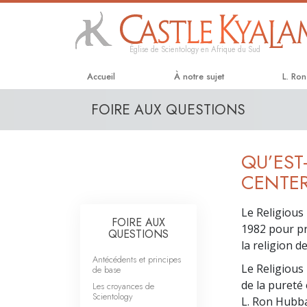
Église de Scientology en Afrique du Sud
Accueil
À notre sujet
L. Ro
FOIRE AUX QUESTIONS
QU’EST
CENTER
Le Religious
FOIRE AUX
1982 pour pré
QUESTIONS
la religion d
Antécédents et principes
Le Religious
de base
de la pureté 
Les croyances de
Scientology
L. Ron Hubba