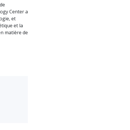
 de
ology Center a
ogie, et
tique et la
 en matière de