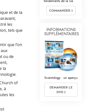
fondements de la vie
istres volontaires de Scientology
COMMANDER
que et de la
paravant,
tré les
INFORMATIONS
on, tels que
SUPPLÉMENTAIRES
tir que l’on
 aux
nt ou de
ment,
e la
hnologie.
Scientology : un aperçu
(Church of
DEMANDER LE
e, à
DVD
utes les
est